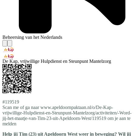
Beheersing van het Nederlands
De Kap, vrijwillige Hulpdienst en Steunpunt Mantelzorg
#119519
Scan me of ga naar www.apeldoornpaktaan.nl/o/De-Kap-
vrijwillige-Hulpdienst-en-Steunpunt-Mantelzorg/activiteiten/-Word-
jij-het-maatje-van-Tim-23-uit-Apeldoorn-West/119519 om je aan te
melden
Help jij Tim (23) uit Apeldoorn West weer in beweging? Wil jij