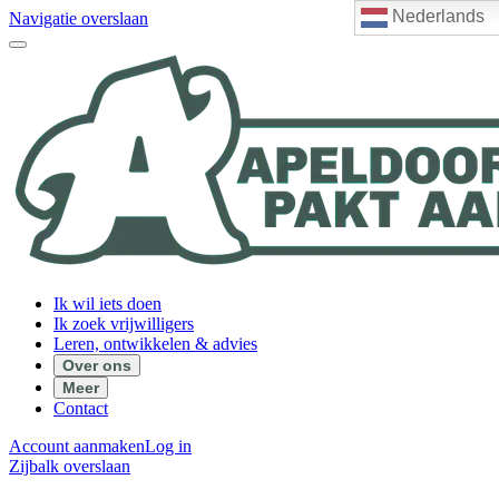
Nederlands
Navigatie overslaan
Ik wil iets doen
Ik zoek vrijwilligers
Leren, ontwikkelen & advies
Over ons
Meer
Contact
Account aanmaken
Log in
Zijbalk overslaan