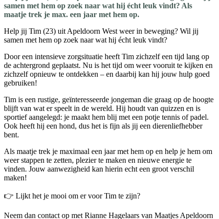
samen met hem op zoek naar wat hij écht leuk vindt? Als
maatje trek je max. een jaar met hem op.
Help jij Tim (23) uit Apeldoorn West weer in beweging? Wil jij
samen met hem op zoek naar wat hij écht leuk vindt?
Door een intensieve zorgsituatie heeft Tim zichzelf een tijd lang op
de achtergrond geplaatst. Nu is het tijd om weer vooruit te kijken en
zichzelf opnieuw te ontdekken – en daarbij kan hij jouw hulp goed
gebruiken!
Tim is een rustige, geïnteresseerde jongeman die graag op de hoogte
blijft van wat er speelt in de wereld. Hij houdt van quizzen en is
sportief aangelegd: je maakt hem blij met een potje tennis of padel.
Ook heeft hij een hond, dus het is fijn als jij een dierenliefhebber
bent.
Als maatje trek je maximaal een jaar met hem op en help je hem om
weer stappen te zetten, plezier te maken en nieuwe energie te
vinden. Jouw aanwezigheid kan hierin echt een groot verschil
maken!
👉 Lijkt het je mooi om er voor Tim te zijn?
Neem dan contact op met Rianne Hagelaars van Maatjes Apeldoorn