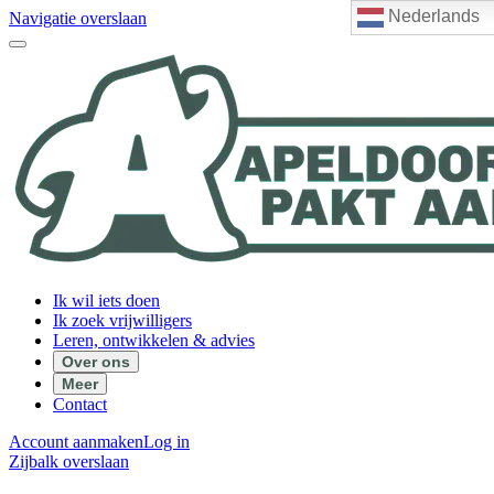
Nederlands
Navigatie overslaan
Ik wil iets doen
Ik zoek vrijwilligers
Leren, ontwikkelen & advies
Over ons
Meer
Contact
Account aanmaken
Log in
Zijbalk overslaan