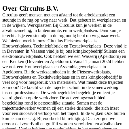
Over Circulus B.V.
Circulus geeft mensen met een afstand tot de arbeidsmarkt een
steuntje in de rug op weg naar werk. Dat gebeurt in werkplaatsen en
in de wijken. Werkplaatsen Bij Circulus kun je werken in de
afvalinzameling, in buitenruimte, en in werkplaatsen. Daar kun je
terecht als je een steuntje in de rug nodig hebt op weg naar werk.
We bieden werk in onze Circulus Fietsenwerkplaats,
Houtwerkplaats, Techniekfabriek en Textielwerkplaats. Deze vind je
in Deventer. In Vaassen vind je bij ons kringloopbedrijf Stilema een
elektronicawerkplaats. Ook hebben we een Wasserij (Apeldoorn) en
een Keuken (Deventer en Apeldoorn). Vanaf 1 januari 2024 hebben
we ook een Houtwerkplaats en Assemblagewerkplaats in
Apeldoorn. Bij de werkzaamheden in de Fietsenwerkplaats,
Houtwerkplaats en Textielwerkplaats en in ons kringloopbedrijf is
veel oog voor hergebruik van materialen. Wat maakt deze trajecten
zo mooi? De kracht van de trajecten schuilt in de samenwerking
tussen professionals. De werkbegeleider begeleid je en leert je
vaardigheden op de werkvloer. De activeringscoach biedt
begeleiding rond je persoonlijke situatie. Samen met de
trajectmedewerker vormen zij een sterke driehoek, die zich inzet
voor een succesvol verloop van het traject. In de wijken Ook buiten
kun je aan de slag. Bijvoorbeeld bij reiniging. Daar zorgen we
ervoor dat zwerfvuil en graffiti worden verwijderd en afvalbakken
geleegd. Verder hebben we werkplekken in het groenbeheer en