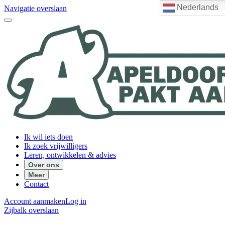
Nederlands
Navigatie overslaan
Ik wil iets doen
Ik zoek vrijwilligers
Leren, ontwikkelen & advies
Over ons
Meer
Contact
Account aanmaken
Log in
Zijbalk overslaan