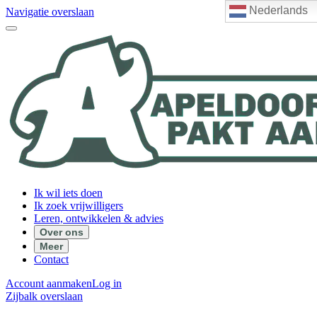
Nederlands
Navigatie overslaan
Ik wil iets doen
Ik zoek vrijwilligers
Leren, ontwikkelen & advies
Over ons
Meer
Contact
Account aanmaken
Log in
Zijbalk overslaan