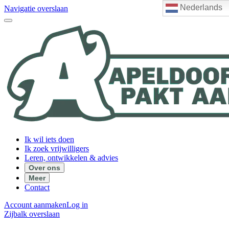
Nederlands
Navigatie overslaan
Ik wil iets doen
Ik zoek vrijwilligers
Leren, ontwikkelen & advies
Over ons
Meer
Contact
Account aanmaken
Log in
Zijbalk overslaan