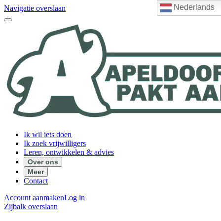
Nederlands
Navigatie overslaan
Ik wil iets doen
Ik zoek vrijwilligers
Leren, ontwikkelen & advies
Over ons
Meer
Contact
Account aanmaken
Log in
Zijbalk overslaan