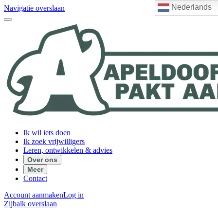
Nederlands
Navigatie overslaan
Ik wil iets doen
Ik zoek vrijwilligers
Leren, ontwikkelen & advies
Over ons
Meer
Contact
Account aanmaken
Log in
Zijbalk overslaan