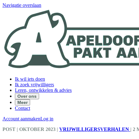
Navigatie overslaan
Ik wil iets doen
Ik zoek vrijwilligers
Leren, ontwikkelen & advies
Over ons
Meer
Contact
Account aanmaken
Log in
POST
| OKTOBER 2023
|
VRIJWILLIGERSVERHALEN
|
2 