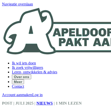
Navigatie overslaan
Ik wil iets doen
Ik zoek vrijwilligers
Leren, ontwikkelen & advies
Over ons
Meer
Contact
Account aanmaken
Log in
POST
| JULI 2025
|
NIEUWS
|
1 MIN LEZEN