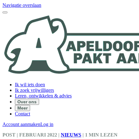
Navigatie overslaan
Ik wil iets doen
Ik zoek vrijwilligers
Leren, ontwikkelen & advies
Over ons
Meer
Contact
Account aanmaken
Log in
POST
| FEBRUARI 2022
|
NIEUWS
|
1 MIN LEZEN