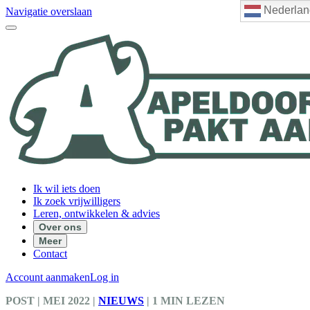
Nederlan
Navigatie overslaan
Ik wil iets doen
Ik zoek vrijwilligers
Leren, ontwikkelen & advies
Over ons
Meer
Contact
Account aanmaken
Log in
POST
| MEI 2022
|
NIEUWS
|
1 MIN LEZEN