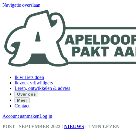
Navigatie overslaan
Ik wil iets doen
Ik zoek vrijwilligers
Leren, ontwikkelen & advies
Over ons
Meer
Contact
Account aanmaken
Log in
POST
| SEPTEMBER 2022
|
NIEUWS
|
1 MIN LEZEN