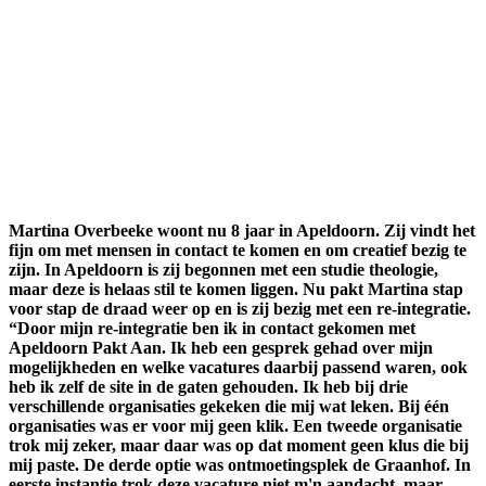
Martina Overbeeke woont nu 8 jaar in Apeldoorn. Zij vindt het
fijn om met mensen in contact te komen en om creatief bezig te
zijn. In Apeldoorn is zij begonnen met een studie theologie,
maar deze is helaas stil te komen liggen. Nu pakt Martina stap
voor stap de draad weer op en is zij bezig met een re-integratie.
“Door mijn re-integratie ben ik in contact gekomen met
Apeldoorn Pakt Aan. Ik heb een gesprek gehad over mijn
mogelijkheden en welke vacatures daarbij passend waren, ook
heb ik zelf de site in de gaten gehouden. Ik heb bij drie
verschillende organisaties gekeken die mij wat leken. Bij één
organisaties was er voor mij geen klik. Een tweede organisatie
trok mij zeker, maar daar was op dat moment geen klus die bij
mij paste. De derde optie was ontmoetingsplek de Graanhof. In
eerste instantie trok deze vacature niet m'n aandacht, maar