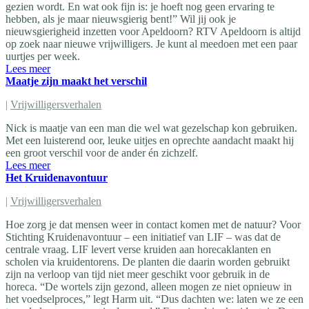
gezien wordt. En wat ook fijn is: je hoeft nog geen ervaring te
hebben, als je maar nieuwsgierig bent!” Wil jij ook je
nieuwsgierigheid inzetten voor Apeldoorn? RTV Apeldoorn is altijd
op zoek naar nieuwe vrijwilligers. Je kunt al meedoen met een paar
uurtjes per week.
Lees meer
Maatje zijn maakt het verschil
|
Vrijwilligersverhalen
Nick is maatje van een man die wel wat gezelschap kon gebruiken.
Met een luisterend oor, leuke uitjes en oprechte aandacht maakt hij
een groot verschil voor de ander én zichzelf.
Lees meer
Het Kruidenavontuur
|
Vrijwilligersverhalen
Hoe zorg je dat mensen weer in contact komen met de natuur? Voor
Stichting Kruidenavontuur – een initiatief van LIF – was dat de
centrale vraag. LIF levert verse kruiden aan horecaklanten en
scholen via kruidentorens. De planten die daarin worden gebruikt
zijn na verloop van tijd niet meer geschikt voor gebruik in de
horeca. “De wortels zijn gezond, alleen mogen ze niet opnieuw in
het voedselproces,” legt Harm uit. “Dus dachten we: laten we ze een