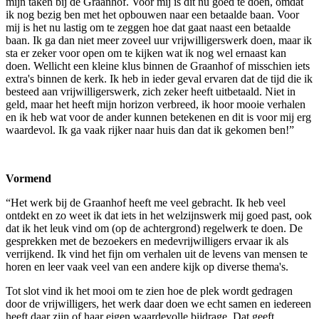
mijn taken bij de Graanhof. Voor mij is dit nu goed te doen, omdat
ik nog bezig ben met het opbouwen naar een betaalde baan. Voor
mij is het nu lastig om te zeggen hoe dat gaat naast een betaalde
baan. Ik ga dan niet meer zoveel uur vrijwilligerswerk doen, maar ik
sta er zeker voor open om te kijken wat ik nog wel ernaast kan
doen. Wellicht een kleine klus binnen de Graanhof of misschien iets
extra's binnen de kerk. Ik heb in ieder geval ervaren dat de tijd die ik
besteed aan vrijwilligerswerk, zich zeker heeft uitbetaald. Niet in
geld, maar het heeft mijn horizon verbreed, ik hoor mooie verhalen
en ik heb wat voor de ander kunnen betekenen en dit is voor mij erg
waardevol. Ik ga vaak rijker naar huis dan dat ik gekomen ben!”
Vormend
“Het werk bij de Graanhof heeft me veel gebracht. Ik heb veel
ontdekt en zo weet ik dat iets in het welzijnswerk mij goed past, ook
dat ik het leuk vind om (op de achtergrond) regelwerk te doen. De
gesprekken met de bezoekers en medevrijwilligers ervaar ik als
verrijkend. Ik vind het fijn om verhalen uit de levens van mensen te
horen en leer vaak veel van een andere kijk op diverse thema's.
Tot slot vind ik het mooi om te zien hoe de plek wordt gedragen
door de vrijwilligers, het werk daar doen we echt samen en iedereen
heeft daar zijn of haar eigen waardevolle bijdrage. Dat geeft