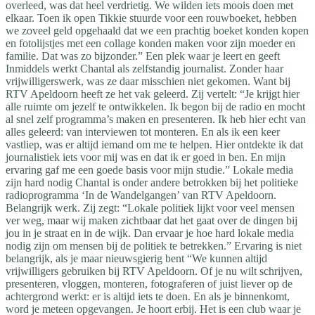
overleed, was dat heel verdrietig. We wilden iets moois doen met
elkaar. Toen ik open Tikkie stuurde voor een rouwboeket, hebben
we zoveel geld opgehaald dat we een prachtig boeket konden kopen
en fotolijstjes met een collage konden maken voor zijn moeder en
familie. Dat was zo bijzonder.” Een plek waar je leert en geeft
Inmiddels werkt Chantal als zelfstandig journalist. Zonder haar
vrijwilligerswerk, was ze daar misschien niet gekomen. Want bij
RTV Apeldoorn heeft ze het vak geleerd. Zij vertelt: “Je krijgt hier
alle ruimte om jezelf te ontwikkelen. Ik begon bij de radio en mocht
al snel zelf programma’s maken en presenteren. Ik heb hier echt van
alles geleerd: van interviewen tot monteren. En als ik een keer
vastliep, was er altijd iemand om me te helpen. Hier ontdekte ik dat
journalistiek iets voor mij was en dat ik er goed in ben. En mijn
ervaring gaf me een goede basis voor mijn studie.” Lokale media
zijn hard nodig Chantal is onder andere betrokken bij het politieke
radioprogramma ‘In de Wandelgangen’ van RTV Apeldoorn.
Belangrijk werk. Zij zegt: “Lokale politiek lijkt voor veel mensen
ver weg, maar wij maken zichtbaar dat het gaat over de dingen bij
jou in je straat en in de wijk. Dan ervaar je hoe hard lokale media
nodig zijn om mensen bij de politiek te betrekken.” Ervaring is niet
belangrijk, als je maar nieuwsgierig bent “We kunnen altijd
vrijwilligers gebruiken bij RTV Apeldoorn. Of je nu wilt schrijven,
presenteren, vloggen, monteren, fotograferen of juist liever op de
achtergrond werkt: er is altijd iets te doen. En als je binnenkomt,
word je meteen opgevangen. Je hoort erbij. Het is een club waar je