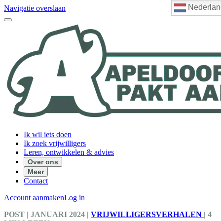
Nederlan
Navigatie overslaan
Ik wil iets doen
Ik zoek vrijwilligers
Leren, ontwikkelen & advies
Over ons
Meer
Contact
Account aanmaken
Log in
POST
| JANUARI 2024
|
VRIJWILLIGERSVERHALEN
|
4