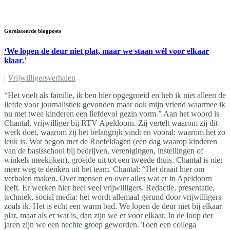
Gerelateerde blogposts
‘We lopen de deur niet plat, maar we staan wél voor elkaar
klaar.'
|
Vrijwilligersverhalen
“Het voelt als familie, ik ben hier opgegroeid en heb ik niet alleen de
liefde voor journalistiek gevonden maar ook mijn vriend waarmee ik
nu met twee kinderen een liefdevol gezin vorm.” Aan het woord is
Chantal, vrijwilliger bij RTV Apeldoorn. Zij vertelt waarom zij dit
werk doet, waarom zij het belangrijk vindt en vooral: waarom het zo
leuk is. Wat begon met de Roefeldagen (een dag waarop kinderen
van de basisschool bij bedrijven, verenigingen, instellingen of
winkels meekijken), groeide uit tot een tweede thuis. Chantal is niet
meer weg te denken uit het team. Chantal: “Het draait hier om
verhalen maken. Over mensen en over alles wat er in Apeldoorn
leeft. Er werken hier heel veel vrijwilligers. Redactie, presentatie,
techniek, social media: het wordt allemaal gerund door vrijwilligers
zoals ik. Het is echt een warm bad. We lopen de deur niet bij elkaar
plat, maar als er wat is, dan zijn we er voor elkaar. In de loop der
jaren zijn we een hechte groep geworden. Toen een collega