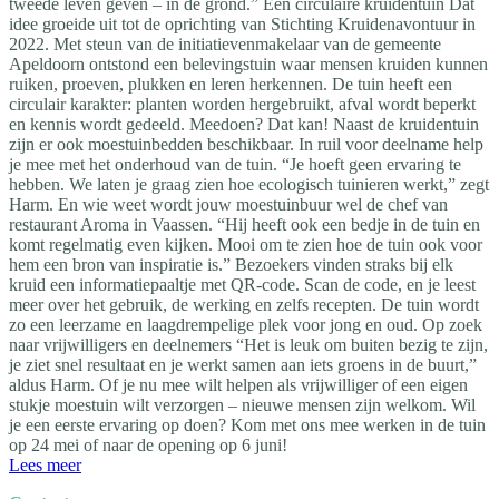
tweede leven geven – in de grond.” Een circulaire kruidentuin Dat
idee groeide uit tot de oprichting van Stichting Kruidenavontuur in
2022. Met steun van de initiatievenmakelaar van de gemeente
Apeldoorn ontstond een belevingstuin waar mensen kruiden kunnen
ruiken, proeven, plukken en leren herkennen. De tuin heeft een
circulair karakter: planten worden hergebruikt, afval wordt beperkt
en kennis wordt gedeeld. Meedoen? Dat kan! Naast de kruidentuin
zijn er ook moestuinbedden beschikbaar. In ruil voor deelname help
je mee met het onderhoud van de tuin. “Je hoeft geen ervaring te
hebben. We laten je graag zien hoe ecologisch tuinieren werkt,” zegt
Harm. En wie weet wordt jouw moestuinbuur wel de chef van
restaurant Aroma in Vaassen. “Hij heeft ook een bedje in de tuin en
komt regelmatig even kijken. Mooi om te zien hoe de tuin ook voor
hem een bron van inspiratie is.” Bezoekers vinden straks bij elk
kruid een informatiepaaltje met QR-code. Scan de code, en je leest
meer over het gebruik, de werking en zelfs recepten. De tuin wordt
zo een leerzame en laagdrempelige plek voor jong en oud. Op zoek
naar vrijwilligers en deelnemers “Het is leuk om buiten bezig te zijn,
je ziet snel resultaat en je werkt samen aan iets groens in de buurt,”
aldus Harm. Of je nu mee wilt helpen als vrijwilliger of een eigen
stukje moestuin wilt verzorgen – nieuwe mensen zijn welkom. Wil
je een eerste ervaring op doen? Kom met ons mee werken in de tuin
op 24 mei of naar de opening op 6 juni!
Lees meer