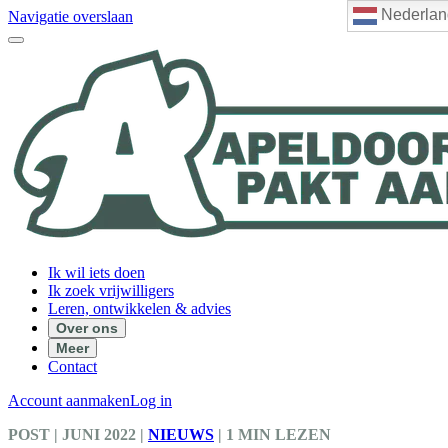
Nederlan
Navigatie overslaan
Ik wil iets doen
Ik zoek vrijwilligers
Leren, ontwikkelen & advies
Over ons
Meer
Contact
Account aanmaken
Log in
POST
| JUNI 2022
|
NIEUWS
|
1 MIN LEZEN