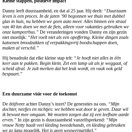
Kleine stappen, positieve impact
Danny leeft duurzaamheid, en dat al 25 jaar. Hij deelt:
“Duurzaam
leven is een proces. In de jaren ’90 begonnen we thuis met dubbel
glas in huis, nu hebben we geen auto meer. Alles binnen een straal
van 40 km doen we met de fiets, alleen voor vakanties gebruiken we
onze kampeerbus.”
De veranderingen vonden Danny en zijn gezin
niet moeilijk:
“Het voelt niet als een opoffering. Kleine dingen zoals
katoenen broodzakken of verpakkingsvrij boodschappen doen,
maken al verschil.”
Hij benadrukt dat elke kleine stap telt:
“Je hoeft niet alles in één
keer aan te pakken. Begin klein. Zet een lamp uit als je weggaat, of
scheid afval. Je zult merken dat het leuk wordt, en vaak ook geld
bespaart.”
Een duurzame visie voor de toekomst
De drijfveer achter Danny’s inzet? De generaties na ons.
“Mijn
dochter, neefjes en nichtjes: we hebben wat door te geven. Daar wil
ik bewust mee omgaan. We moeten zorgen dat zij een leefbare aarde
erven.”
In zijn gezin is duurzaamheid vanzelfsprekend:
“Mijn
vrouw Netty haalt veel kleding tweedehands, en kleding gebruiken
we zo lang mogelijk. Het is geen wegwerpartikel.”