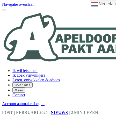
Nederlan
Navigatie overslaan
Ik wil iets doen
Ik zoek vrijwilligers
Leren, ontwikkelen & advies
Over ons
Meer
Contact
Account aanmaken
Log in
POST
| FEBRUARI 2025
|
NIEUWS
|
2 MIN LEZEN