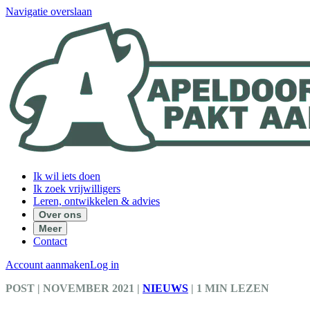
Navigatie overslaan
Ik wil iets doen
Ik zoek vrijwilligers
Leren, ontwikkelen & advies
Over ons
Meer
Contact
Account aanmaken
Log in
POST
| NOVEMBER 2021
|
NIEUWS
|
1 MIN LEZEN