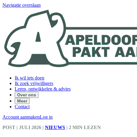
Navigatie overslaan
Ik wil iets doen
Ik zoek vrijwilligers
Leren, ontwikkelen & advies
Over ons
Meer
Contact
Account aanmaken
Log in
POST
| JULI 2026
|
NIEUWS
|
2 MIN LEZEN