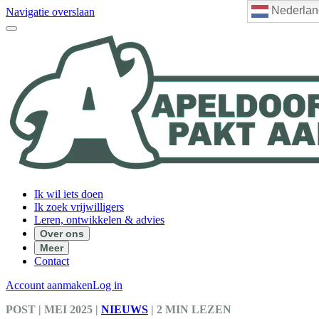
Nederlan
Navigatie overslaan
Ik wil iets doen
Ik zoek vrijwilligers
Leren, ontwikkelen & advies
Over ons
Meer
Contact
Account aanmaken
Log in
POST
| MEI 2025
|
NIEUWS
|
2 MIN LEZEN