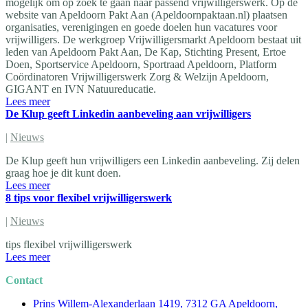
mogelijk om op zoek te gaan naar passend vrijwilligerswerk. Op de
website van Apeldoorn Pakt Aan (Apeldoornpaktaan.nl) plaatsen
organisaties, verenigingen en goede doelen hun vacatures voor
vrijwilligers. De werkgroep Vrijwilligersmarkt Apeldoorn bestaat uit
leden van Apeldoorn Pakt Aan, De Kap, Stichting Present, Ertoe
Doen, Sportservice Apeldoorn, Sportraad Apeldoorn, Platform
Coördinatoren Vrijwilligerswerk Zorg & Welzijn Apeldoorn,
GIGANT en IVN Natuureducatie.
Lees meer
De Klup geeft Linkedin aanbeveling aan vrijwilligers
|
Nieuws
De Klup geeft hun vrijwilligers een Linkedin aanbeveling. Zij delen
graag hoe je dit kunt doen.
Lees meer
8 tips voor flexibel vrijwilligerswerk
|
Nieuws
tips flexibel vrijwilligerswerk
Lees meer
Contact
Prins Willem-Alexanderlaan 1419, 7312 GA Apeldoorn,