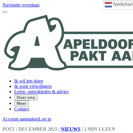
Nederlan
Navigatie overslaan
Ik wil iets doen
Ik zoek vrijwilligers
Leren, ontwikkelen & advies
Over ons
Meer
Contact
Account aanmaken
Log in
POST
| DECEMBER 2025
|
NIEUWS
|
2 MIN LEZEN