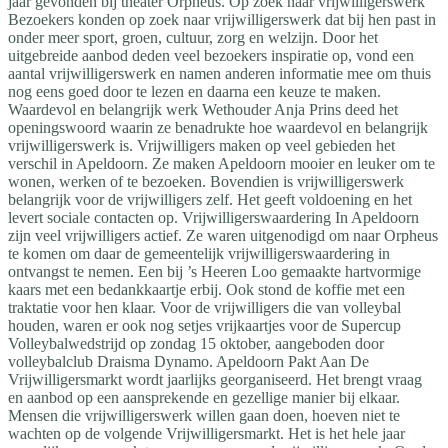
jaar gevonden bij theater Orpheus. Op zoek naar vrijwilligerswerk
Bezoekers konden op zoek naar vrijwilligerswerk dat bij hen past in
onder meer sport, groen, cultuur, zorg en welzijn. Door het
uitgebreide aanbod deden veel bezoekers inspiratie op, vond een
aantal vrijwilligerswerk en namen anderen informatie mee om thuis
nog eens goed door te lezen en daarna een keuze te maken.
Waardevol en belangrijk werk Wethouder Anja Prins deed het
openingswoord waarin ze benadrukte hoe waardevol en belangrijk
vrijwilligerswerk is. Vrijwilligers maken op veel gebieden het
verschil in Apeldoorn. Ze maken Apeldoorn mooier en leuker om te
wonen, werken of te bezoeken. Bovendien is vrijwilligerswerk
belangrijk voor de vrijwilligers zelf. Het geeft voldoening en het
levert sociale contacten op. Vrijwilligerswaardering In Apeldoorn
zijn veel vrijwilligers actief. Ze waren uitgenodigd om naar Orpheus
te komen om daar de gemeentelijk vrijwilligerswaardering in
ontvangst te nemen. Een bij ’s Heeren Loo gemaakte hartvormige
kaars met een bedankkaartje erbij. Ook stond de koffie met een
traktatie voor hen klaar. Voor de vrijwilligers die van volleybal
houden, waren er ook nog setjes vrijkaartjes voor de Supercup
Volleybalwedstrijd op zondag 15 oktober, aangeboden door
volleybalclub Draisma Dynamo. Apeldoorn Pakt Aan De
Vrijwilligersmarkt wordt jaarlijks georganiseerd. Het brengt vraag
en aanbod op een aansprekende en gezellige manier bij elkaar.
Mensen die vrijwilligerswerk willen gaan doen, hoeven niet te
wachten op de volgende Vrijwilligersmarkt. Het is het hele jaar