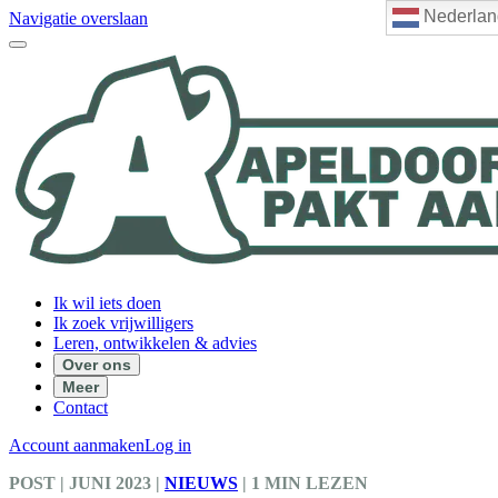
Nederlan
Navigatie overslaan
Ik wil iets doen
Ik zoek vrijwilligers
Leren, ontwikkelen & advies
Over ons
Meer
Contact
Account aanmaken
Log in
POST
| JUNI 2023
|
NIEUWS
|
1 MIN LEZEN