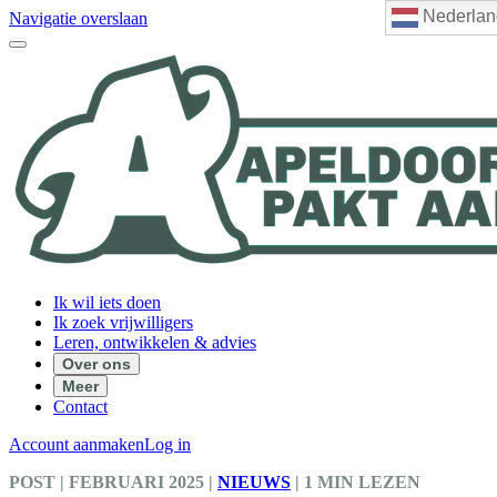
Nederlan
Navigatie overslaan
Ik wil iets doen
Ik zoek vrijwilligers
Leren, ontwikkelen & advies
Over ons
Meer
Contact
Account aanmaken
Log in
POST
| FEBRUARI 2025
|
NIEUWS
|
1 MIN LEZEN