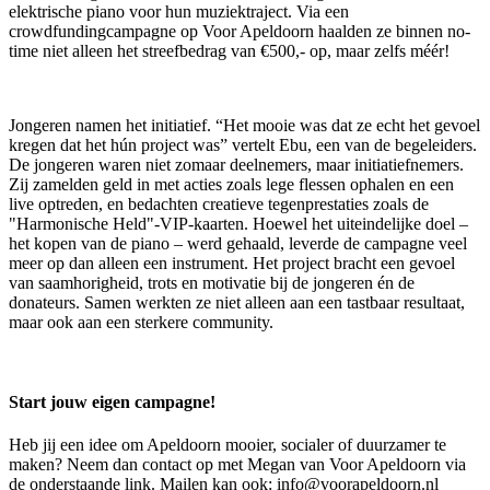
elektrische piano voor hun muziektraject. Via een
crowdfundingcampagne op Voor Apeldoorn haalden ze binnen no-
time niet alleen het streefbedrag van €500,- op, maar zelfs méér!
Jongeren namen het initiatief. “Het mooie was dat ze echt het gevoel
kregen dat het hún project was” vertelt Ebu, een van de begeleiders.
De jongeren waren niet zomaar deelnemers, maar initiatiefnemers.
Zij zamelden geld in met acties zoals lege flessen ophalen en een
live optreden, en bedachten creatieve tegenprestaties zoals de
"Harmonische Held"-VIP-kaarten. Hoewel het uiteindelijke doel –
het kopen van de piano – werd gehaald, leverde de campagne veel
meer op dan alleen een instrument. Het project bracht een gevoel
van saamhorigheid, trots en motivatie bij de jongeren én de
donateurs. Samen werkten ze niet alleen aan een tastbaar resultaat,
maar ook aan een sterkere community.
Start jouw eigen campagne!
Heb jij een idee om Apeldoorn mooier, socialer of duurzamer te
maken? Neem dan contact op met Megan van Voor Apeldoorn via
de onderstaande link. Mailen kan ook:
info@voorapeldoorn.nl