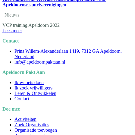
Apeldoornse sportverenigingen
|
Nieuws
VCP training Apeldoorn 2022
Lees meer
Contact
Prins Willem-Alexanderlaan 1419, 7312 GA Apeldoorn,
Nederland
info@apeldoornpaktaan.nl
Apeldoorn Pakt Aan
Ik wil iets doen
Ik zoek vrijwilligers
Leren & Ontwikkelen
Contact
Doe mee
Activiteiten
Zoek Organisaties
Organisatie toevoegen