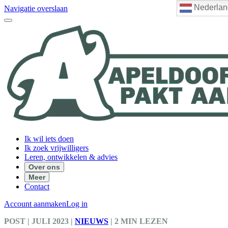
Nederlan
Navigatie overslaan
Ik wil iets doen
Ik zoek vrijwilligers
Leren, ontwikkelen & advies
Over ons
Meer
Contact
Account aanmaken
Log in
POST
| JULI 2023
|
NIEUWS
|
2 MIN LEZEN