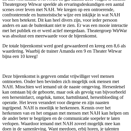
Theatergroep Wirwar speelde als ervaringsdeskundigen een aantal
scenes over leven met NAH. We kregen op een ontroerende,
confronterende en humoristische wijze een inkijkje in wat NAH
voor hen betekent. Dit kan heel divers zijn, voor ieder persoon
anders en aan de buitenkant niet te zien. Er was een mooie interactie
met het publiek en er werd actief meegedaan. Theatergroep WirWar
was absoluut een meerwaarde voor de bijeenkomst.
De totale bijeenkomst werd goed gewaardeerd en kreeg een 8,6 als
waardering. Waarbij de trainer Amanda een 9 en Theater Wirwar
bijna een 10 kreeg!
Deze bijeenkomst is gegeven omdat vrijwilliger veel mensen
ontmoeten. Onder hen bevinden zich mogelijk ook mensen met
NAH. Misschien wel iemand uit de naaste omgeving. Hersenletsel
kan ontstaan bij de geboorte, maar ook als
gevolg van bijvoorbeeld
een herseninfarct, ongeluk, tumor, hartstilstand, hersenbloeding of
operatie. Het leven verandert voor diegene en zijn naasten
ingrijpend. NAH is moeilijk te herkennen. Kennis over het
herkennen van en het omgaan met mensen met NAH kan helpen om
de ander beter te begrijpen en de communicatie soepeler te laten
verlopen. Waardoor iemand met NAH zoveel mogelijk mee kan
doen in de samenleving. Want meedoen, erbij horen, je talenten