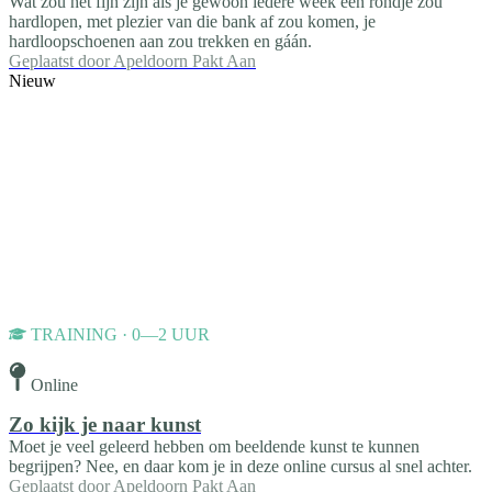
Wat zou het fijn zijn als je gewoon iedere week een rondje zou
hardlopen, met plezier van die bank af zou komen, je
hardloopschoenen aan zou trekken en gáán.
Geplaatst door
Apeldoorn Pakt Aan
Nieuw
TRAINING · 0—2 UUR
Online
Zo kijk je naar kunst
Moet je veel geleerd hebben om beeldende kunst te kunnen
begrijpen? Nee, en daar kom je in deze online cursus al snel achter.
Geplaatst door
Apeldoorn Pakt Aan