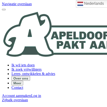
Nederlands
Navigatie overslaan
Ik wil iets doen
Ik zoek vrijwilligers
Leren, ontwikkelen & advies
Over ons
Meer
Contact
Account aanmaken
Log in
Zijbalk overslaan