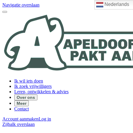
Nederlands
Navigatie overslaan
Ik wil iets doen
Ik zoek vrijwilligers
Leren, ontwikkelen & advies
Over ons
Meer
Contact
Account aanmaken
Log in
Zijbalk overslaan