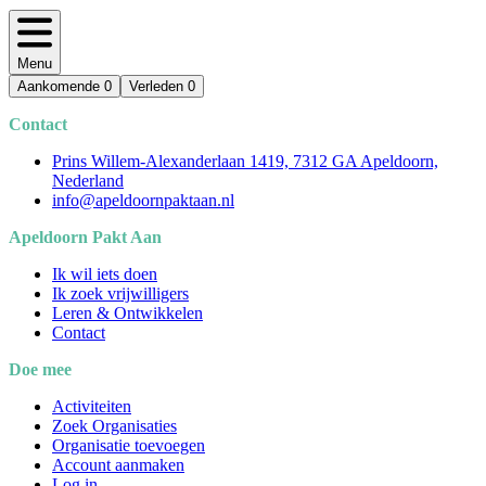
Menu
Aankomende
0
Verleden
0
Contact
Prins Willem-Alexanderlaan 1419, 7312 GA Apeldoorn,
Nederland
info@apeldoornpaktaan.nl
Apeldoorn Pakt Aan
Ik wil iets doen
Ik zoek vrijwilligers
Leren & Ontwikkelen
Contact
Doe mee
Activiteiten
Zoek Organisaties
Organisatie toevoegen
Account aanmaken
Log in