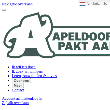
Nederlands
Navigatie overslaan
Ik wil iets doen
Ik zoek vrijwilligers
Leren, ontwikkelen & advies
Over ons
Meer
Contact
Account aanmaken
Log in
Zijbalk overslaan