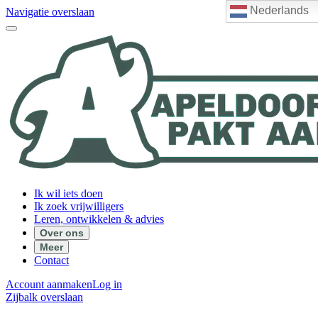
Nederlands
Navigatie overslaan
Ik wil iets doen
Ik zoek vrijwilligers
Leren, ontwikkelen & advies
Over ons
Meer
Contact
Account aanmaken
Log in
Zijbalk overslaan