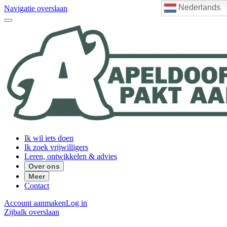
Nederlands
Navigatie overslaan
Ik wil iets doen
Ik zoek vrijwilligers
Leren, ontwikkelen & advies
Over ons
Meer
Contact
Account aanmaken
Log in
Zijbalk overslaan