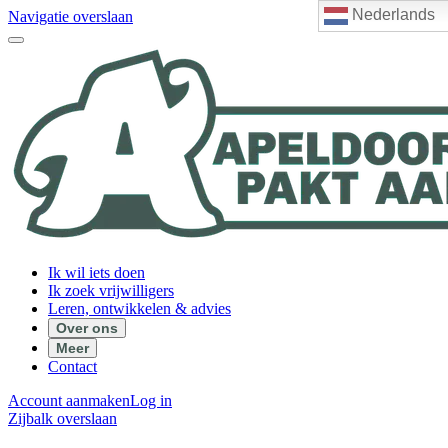
Nederlands
Navigatie overslaan
Ik wil iets doen
Ik zoek vrijwilligers
Leren, ontwikkelen & advies
Over ons
Meer
Contact
Account aanmaken
Log in
Zijbalk overslaan