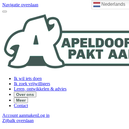
Nederlands
Navigatie overslaan
Ik wil iets doen
Ik zoek vrijwilligers
Leren, ontwikkelen & advies
Over ons
Meer
Contact
Account aanmaken
Log in
Zijbalk overslaan