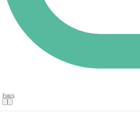
Foto's
Gastvrouw/heer voor het Repaircafé
Praktische informatie