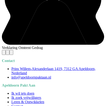
Verklaring Omtrent Gedrag
Contact
Prins Willem-Alexanderlaan 1419, 7312 GA Apeldoorn,
Nederland
info@apeldoornpaktaan.nl
Apeldoorn Pakt Aan
Ik wil iets doen
Ik zoek vrijwilligers
Leren & Ontwikkelen