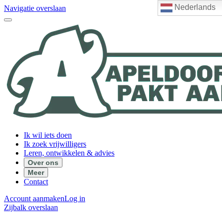
Nederlands
Navigatie overslaan
Ik wil iets doen
Ik zoek vrijwilligers
Leren, ontwikkelen & advies
Over ons
Meer
Contact
Account aanmaken
Log in
Zijbalk overslaan