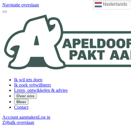
Nederlands
Navigatie overslaan
Ik wil iets doen
Ik zoek vrijwilligers
Leren, ontwikkelen & advies
Over ons
Meer
Contact
Account aanmaken
Log in
Zijbalk overslaan