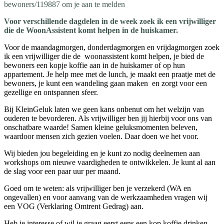
bewoners/119887 om je aan te melden
Voor verschillende dagdelen in de week zoek ik een vrijwilliger
die de WoonAssistent komt helpen in de huiskamer.
Voor de maandagmorgen, donderdagmorgen en vrijdagmorgen zoek
ik een vrijwilliger die de woonassistent komt helpen, je bied de
bewoners een kopje koffie aan in de huiskamer of op hun
appartement. Je help mee met de lunch, je maakt een praatje met de
bewoners, je kunt een wandeling gaan maken en zorgt voor een
gezellige en ontspannen sfeer.
Bij KleinGeluk laten we geen kans onbenut om het welzijn van
ouderen te bevorderen. Als vrijwilliger ben jij hierbij voor ons van
onschatbare waarde! Samen kleine geluksmomenten beleven,
waardoor mensen zich gezien voelen. Daar doen we het voor.
Wij bieden jou begeleiding en je kunt zo nodig deelnemen aan
workshops om nieuwe vaardigheden te ontwikkelen. Je kunt al aan
de slag voor een paar uur per maand.
Goed om te weten: als vrijwilliger ben je verzekerd (WA en
ongevallen) en voor aanvang van de werkzaamheden vragen wij
een VOG (Verklaring Omtrent Gedrag) aan.
Heb je interesse of wil je graag eerst eens een kop koffie drinken