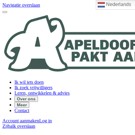
Nederlands
Navigatie overslaan
Ik wil iets doen
Ik zoek vrijwilligers
Leren, ontwikkelen & advies
Over ons
Meer
Contact
Account aanmaken
Log in
Zijbalk overslaan