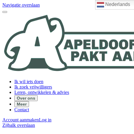
Nederlands
Navigatie overslaan
Ik wil iets doen
Ik zoek vrijwilligers
Leren, ontwikkelen & advies
Over ons
Meer
Contact
Account aanmaken
Log in
Zijbalk overslaan