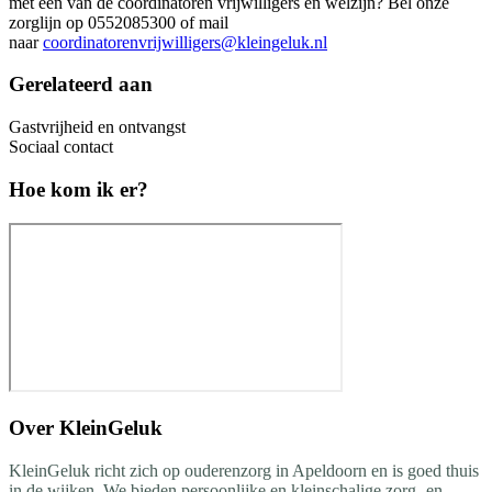
met één van de coördinatoren vrijwilligers en welzijn? Bel onze
zorglijn op 0552085300 of mail
naar
coordinatorenvrijwilligers@kleingeluk.nl
Gerelateerd aan
Gastvrijheid en ontvangst
Sociaal contact
Hoe kom ik er?
Over
KleinGeluk
KleinGeluk richt zich op ouderenzorg in Apeldoorn en is goed thuis
in de wijken. We bieden persoonlijke en kleinschalige zorg- en