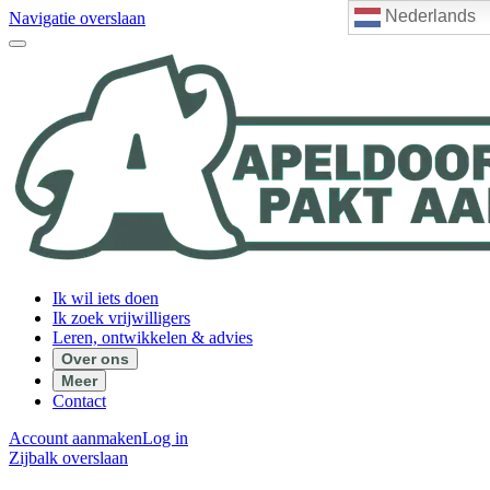
Nederlands
Navigatie overslaan
Ik wil iets doen
Ik zoek vrijwilligers
Leren, ontwikkelen & advies
Over ons
Meer
Contact
Account aanmaken
Log in
Zijbalk overslaan