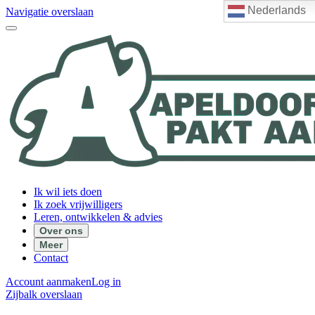
Nederlands
Navigatie overslaan
Ik wil iets doen
Ik zoek vrijwilligers
Leren, ontwikkelen & advies
Over ons
Meer
Contact
Account aanmaken
Log in
Zijbalk overslaan