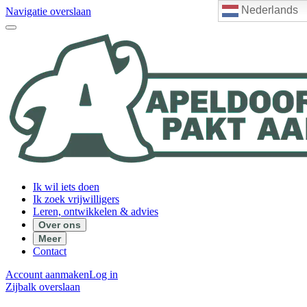
Nederlands
Navigatie overslaan
Ik wil iets doen
Ik zoek vrijwilligers
Leren, ontwikkelen & advies
Over ons
Meer
Contact
Account aanmaken
Log in
Zijbalk overslaan