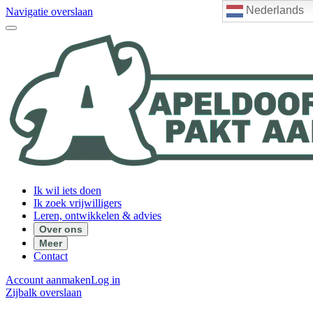
Nederlands
Navigatie overslaan
Ik wil iets doen
Ik zoek vrijwilligers
Leren, ontwikkelen & advies
Over ons
Meer
Contact
Account aanmaken
Log in
Zijbalk overslaan