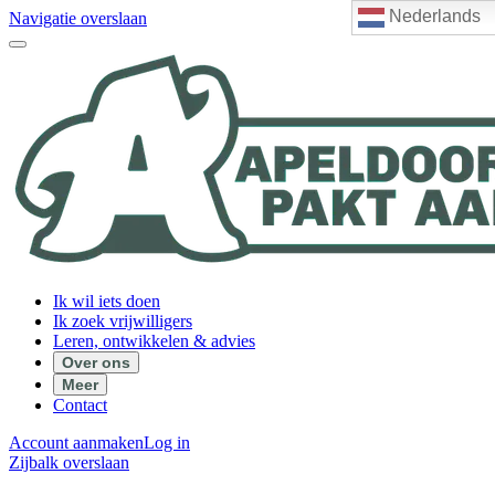
Nederlands
Navigatie overslaan
Ik wil iets doen
Ik zoek vrijwilligers
Leren, ontwikkelen & advies
Over ons
Meer
Contact
Account aanmaken
Log in
Zijbalk overslaan