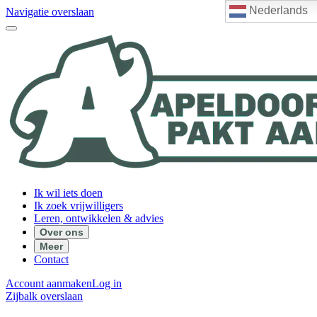
Nederlands
Navigatie overslaan
Ik wil iets doen
Ik zoek vrijwilligers
Leren, ontwikkelen & advies
Over ons
Meer
Contact
Account aanmaken
Log in
Zijbalk overslaan