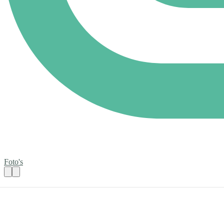
Foto's
Huiskamer bewoners met dementie
Praktische informatie