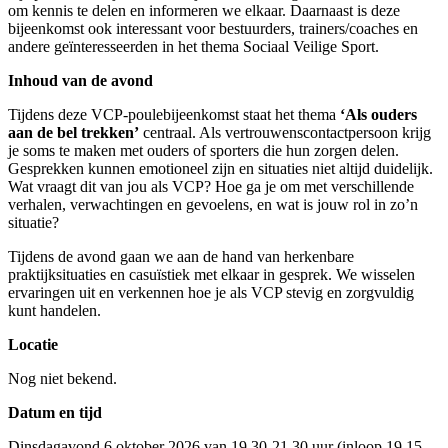
om kennis te delen en informeren we elkaar. Daarnaast is deze
bijeenkomst ook interessant voor bestuurders, trainers/coaches en
andere geïnteresseerden in het thema Sociaal Veilige Sport.
Inhoud van de avond
Tijdens deze VCP-poulebijeenkomst staat het thema
‘Als ouders
aan de bel trekken’
centraal. Als vertrouwenscontactpersoon krijg
je soms te maken met ouders of sporters die hun zorgen delen.
Gesprekken kunnen emotioneel zijn en situaties niet altijd duidelijk.
Wat vraagt dit van jou als VCP? Hoe ga je om met verschillende
verhalen, verwachtingen en gevoelens, en wat is jouw rol in zo’n
situatie?
Tijdens de avond gaan we aan de hand van herkenbare
praktijksituaties en casuïstiek met elkaar in gesprek. We wisselen
ervaringen uit en verkennen hoe je als VCP stevig en zorgvuldig
kunt handelen.
Locatie
Nog niet bekend.
Datum en tijd
Dinsdagavond 6 oktober 2026 van 19.30-21.30 uur (inloop 19.15