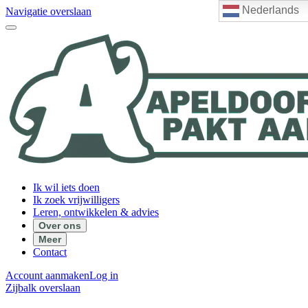
Nederlands
Navigatie overslaan
Ik wil iets doen
Ik zoek vrijwilligers
Leren, ontwikkelen & advies
Over ons
Meer
Contact
Account aanmaken
Log in
Zijbalk overslaan