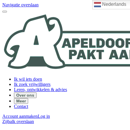
Nederlands
Navigatie overslaan
Ik wil iets doen
Ik zoek vrijwilligers
Leren, ontwikkelen & advies
Over ons
Meer
Contact
Account aanmaken
Log in
Zijbalk overslaan