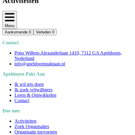
Activiteiten
Menu
Aankomende
0
Verleden
0
Contact
Prins Willem-Alexanderlaan 1419, 7312 GA Apeldoorn,
Nederland
info@apeldoornpaktaan.nl
Apeldoorn Pakt Aan
Ik wil iets doen
Ik zoek vrijwilligers
Leren & Ontwikkelen
Contact
Doe mee
Activiteiten
Zoek Organisaties
Organisatie toevoegen