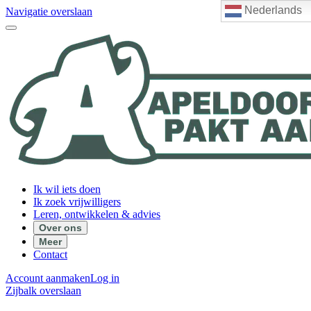
Nederlands
Navigatie overslaan
Ik wil iets doen
Ik zoek vrijwilligers
Leren, ontwikkelen & advies
Over ons
Meer
Contact
Account aanmaken
Log in
Zijbalk overslaan