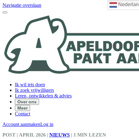
Nederlan
Navigatie overslaan
Ik wil iets doen
Ik zoek vrijwilligers
Leren, ontwikkelen & advies
Over ons
Meer
Contact
Account aanmaken
Log in
POST
| APRIL 2026
|
NIEUWS
|
1 MIN LEZEN