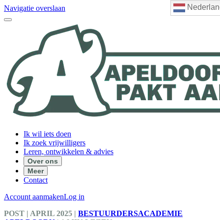
Nederlan
Navigatie overslaan
Ik wil iets doen
Ik zoek vrijwilligers
Leren, ontwikkelen & advies
Over ons
Meer
Contact
Account aanmaken
Log in
POST
| APRIL 2025
|
BESTUURDERSACADEMIE