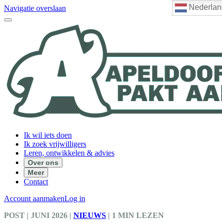
Nederlan
Navigatie overslaan
Ik wil iets doen
Ik zoek vrijwilligers
Leren, ontwikkelen & advies
Over ons
Meer
Contact
Account aanmaken
Log in
POST
| JUNI 2026
|
NIEUWS
|
1 MIN LEZEN