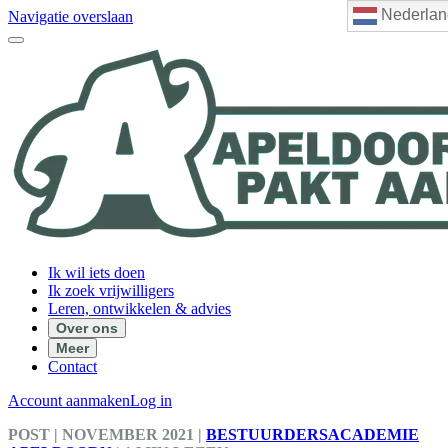
Nederlan
Navigatie overslaan
Ik wil iets doen
Ik zoek vrijwilligers
Leren, ontwikkelen & advies
Over ons
Meer
Contact
Account aanmaken
Log in
POST
| NOVEMBER 2021
|
BESTUURDERSACADEMIE