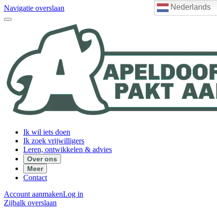
Nederlands
Navigatie overslaan
Ik wil iets doen
Ik zoek vrijwilligers
Leren, ontwikkelen & advies
Over ons
Meer
Contact
Account aanmaken
Log in
Zijbalk overslaan