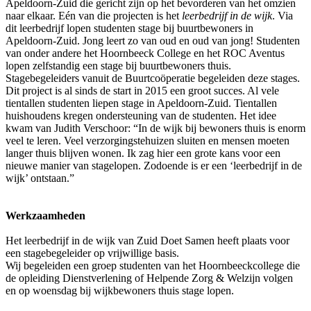
Apeldoorn-Zuid die gericht zijn op het bevorderen van het omzien
naar elkaar. Eén van die projecten is het
leerbedrijf in de wijk
. Via
dit leerbedrijf lopen studenten stage bij buurtbewoners in
Apeldoorn-Zuid. Jong leert zo van oud en oud van jong! Studenten
van onder andere het Hoornbeeck College en het ROC Aventus
lopen zelfstandig een stage bij buurtbewoners thuis.
Stagebegeleiders vanuit de Buurtcoöperatie begeleiden deze stages.
Dit project is al sinds de start in 2015 een groot succes. Al vele
tientallen studenten liepen stage in Apeldoorn-Zuid. Tientallen
huishoudens kregen ondersteuning van de studenten. Het idee
kwam van Judith Verschoor: “In de wijk bij bewoners thuis is enorm
veel te leren. Veel verzorgingstehuizen sluiten en mensen moeten
langer thuis blijven wonen. Ik zag hier een grote kans voor een
nieuwe manier van stagelopen. Zodoende is er een ‘leerbedrijf in de
wijk’ ontstaan.”
Werkzaamheden
Het leerbedrijf in de wijk van Zuid Doet Samen heeft plaats voor
een stagebegeleider op vrijwillige basis.
Wij begeleiden een groep studenten van het Hoornbeeckcollege die
de opleiding Dienstverlening of Helpende Zorg & Welzijn volgen
en op woensdag bij wijkbewoners thuis stage lopen.